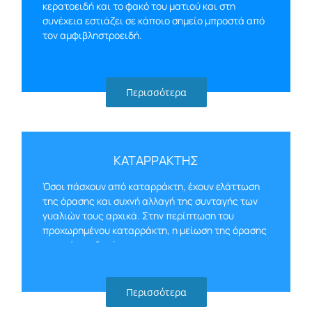
κερατοειδή και το φακό του ματιού και στη
συνέχεια εστιάζει σε κάποιο σημείο μπροστά από
τον αμφιβληστροειδή.
Περισσότερα
ΚΑΤΑΡΡΑΚΤΗΣ
Όσοι πάσχουν από καταρράκτη, έχουν ελάττωση
της όρασης και συχνή αλλαγή της συνταγής των
γυαλιών τους αρχικά. Στην περίπτωση του
προχωρημένου καταρράκτη, η μείωση της όρασης
μπορεί να οδηγήσει…
Περισσότερα