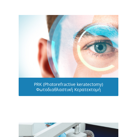
PRK (Photorefractive keratectomy)
Φωτοδιαθλαστική Κερατεκτομή