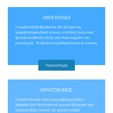
ΩΧΡΑ ΚΗΛΙΔΑ
Η ωχρά κηλίδα βρίσκεται στο κέντρο του
αμφιβληστροειδούς χιτώνα, ο οποίος είναι ένας
φωτοευαίσθητος ιστός στο πίσω κομμάτι του
ματιού μας. Τα φωτεινά ερεθίσματα και οι εικόνες
μετατρέπονται σε…
Περισσότερα
ΚΕΡΑΤΟΚΩΝΟΣ
Ο κερατόκωνος είναι μια μη φλεγμονώδης,
προοδευτική λέπτυνση και κωνική διόγκωση του
κερατοειδούς χιτώνα. Σε αρχικό στάδιο