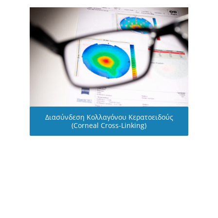
Διασύνδεση Κολλαγόνου Κερατοειδούς
(Corneal Cross-Linking)