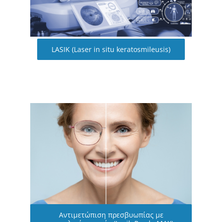
LASIK (Laser in situ keratosmileusis)
Αντιμετώπιση πρεσβυωπίας με