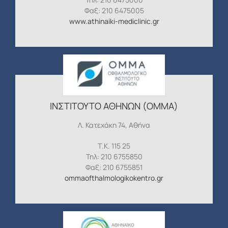
Φαξ: 210 6475005
www.athinaiki-mediclinic.gr
ΙΝΣΤΙΤΟΥΤΟ ΑΘΗΝΩΝ (ΟΜΜΑ)
Λ. Κατεχάκη 74, Αθήνα
Τ.Κ. 115 25
Τηλ: 210 6755850
Φαξ: 210 6755851
ommaofthalmologikokentro.gr