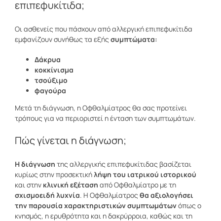
επιπεφυκίτιδα;
Οι ασθενείς που πάσχουν από αλλεργική επιπεφυκίτιδα
εμφανίζουν συνήθως τα εξής
συμπτώματα:
Δάκρυα
κοκκίνισμα
τσούξιμο
φαγούρα
Μετά τη διάγνωση, η Οφθαλμίατρος θα σας προτείνει
τρόπους για να περιοριστεί η ένταση των συμπτωμάτων.
Πώς γίνεται η διάγνωση;
Η διάγνωση
της αλλεργικής επιπεφυκίτιδας βασίζεται
κυρίως στην προσεκτική
λήψη του ιατρικού ιστορικού
και στην
κλινική εξέταση
από Οφθαλμίατρο με τη
σχισμοειδή λυχνία
. Η Οφθαλμίατρος
θα αξιολογήσει
την παρουσία χαρακτηριστικών συμπτωμάτων
όπως ο
κνησμός, η ερυθρότητα και η δακρύρροια, καθώς και τη