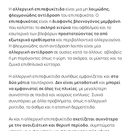
Η
αλλεργική επιπεφυκίτιδα
είναι μια μη
λοιμώδης,
φλεγμονώδης αντίδραση
του επιπεφυκότα. Ο
επιπεφυκότας
είναι η
διαφανής βλεννογόνος μεμβράνη
που καλύπτει το
σκληρό χιτώνα
του οφθαλμού και το
εσωτερικό των βλεφάρων
προστατεύοντας τα από
εξωτερικά ερεθίσματα
και περιβαλλοντικά αλλεργιογόνα.
Η φλεγμονώδης αυτή αντίδραση λοιπόν είναι μία
αλλεργική αντίδραση
σε ουσίες κατά τα άλλους αβλαβείς
ή μη παράγοντες όπως η γύρη, τα ακάρεα, οι μύκητες και τα
ζωικά επιθηλιακά κύτταρα.
Η αλλεργική επιπεφυκίτιδα συνήθως εμφανίζεται και
στα
δύο μάτια
ταυτόχρονα.
Δεν είναι μεταδοτική
και
μπορεί
να εμφανιστεί σε όλες τις ηλικίες
, με μεγαλύτερη
συχνότητα σε παιδιά και νεαρούς ενήλικες. Συχνά
συνυπάρχει με άλλα προβλήματα, όπως η αλλεργική
ρινίτιδα, το άσθμα και η ατοπική δερματίτιδα.
Αν και η αλλεργική επιπεφυκίτιδα
σχετίζεται συχνότερα
με την ανοιξιάτικη και θερινή περίοδο
, συμπτώματα