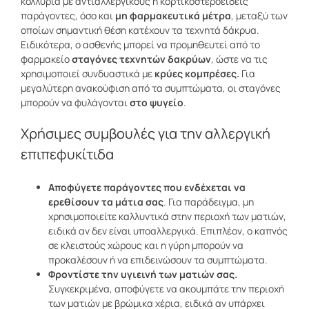
κολλύρια με αντιαλλεργικούς ή κορτικοστεροειδείς
παράγοντες, όσο και
μη φαρμακευτικά μέτρα
, μεταξύ των
οποίων σημαντική θέση κατέχουν τα τεχνητά δάκρυα.
Ειδικότερα, ο ασθενής μπορεί να προμηθευτεί από το
φαρμακείο
σταγόνες τεχνητών δακρύων
,
ώστε να τις
χρησιμοποιεί συνδυαστικά με
κρύες κομπρέσες.
Για
μεγαλύτερη ανακούφιση από τα συμπτώματα, οι σταγόνες
μπορούν να φυλάγονται
στο ψυγείο
.
Χρήσιμες συμβουλές για την αλλεργική
επιπεφυκίτιδα
Αποφύγετε παράγοντες που ενδέχεται να
ερεθίσουν τα μάτια σας
. Για παράδειγμα, μη
χρησιμοποιείτε καλλυντικά στην περιοχή των ματιών,
ειδικά αν δεν είναι υποαλλεργικά. Επιπλέον, ο καπνός
σε κλειστούς χώρους και η γύρη μπορούν να
προκαλέσουν ή να επιδεινώσουν τα συμπτώματα.
Φροντίστε την υγιεινή των ματιών σας.
Συγκεκριμένα, αποφύγετε να ακουμπάτε την περιοχή
των ματιών με βρώμικα χέρια, ειδικά αν υπάρχει