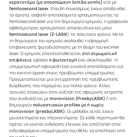
κερατοτόμο (με αποσπώμενη λεπίδα κοπής)
είτε με
femtosecond laser
. Επειδή παγκοσμίως έχουν αποδειχθεί
τα άριστα, ασφαλή αποτελέσματα χρησιμοποιώντας το
femtosecond laser για την δημιουργία κρημνού, η γράφουσα
οφθαλμίατρος χρησιμοποιεί
αποκλειστικά και μόνο
femtosecond laser (Z-LASIK
) τα τελευταία χρόνια. Μετά
τη δημιουργία του κρημνού ακολουθεί η εφαρμογή
επιφανειακής φωτοδιάσπασης με τη δέσμη του excimer
laser. Ο κρημνός επανατοποθετείται
στη στρωματική
επιφάνεια
, εφόσον
η φωτεκτομή
έχει ολοκληρωθεί .Η
υπερμετρωπική αφαίρεση έχει ευνοϊκά αποτελέσματα για
την κοντινή όραση στους πρεσβύωπες υπερμέτρωπες.
Πραγματοποιείται μια αντιρρόπηση της πρεσβυωπικής
διόρθωσης που παραμένει για πολλά χρόνια. Άλλες
τεχνικές στοχεύουν στην αύξηση της σφαιρικής εκτροπής
που συνδυάζεται με
monovision (PresbyLASIK)
ή στη
δημιουργία
πολυεστιακών profiles
με ή χωρίς
monovision (presbyLASIK).
Οι μέθοδοι αυτές έχουν
μειονεκτήματα και πλεονεκτήματα. Σε κάθε περίπτωση θα
πρέπει να γίνεται ενδελεχής έλεγχος και επεξήγηση στον
ενδιαφερόμενο υπερμέτρωπα που θέλει να απαλλαγεί από
τα γυαλιά του.