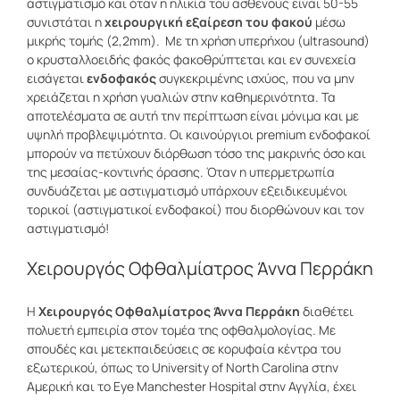
αστιγματισμό και όταν η ηλικία του ασθενούς είναι 50-55
συνιστάται η
χειρουργική εξαίρεση του φακού
μέσω
μικρής τομής (2,2mm). Mε τη χρήση υπερήχου (ultrasound)
ο κρυσταλλοειδής φακός φακοθρύπτεται και εν συνεχεία
εισάγεται
ενδοφακός
συγκεκριμένης ισχύος, που να μην
χρειάζεται η χρήση γυαλιών στην καθημερινότητα. Τα
αποτελέσματα σε αυτή την περίπτωση είναι μόνιμα και με
υψηλή προβλεψιμότητα. Οι καινούργιοι premium ενδοφακοί
μπορούν να πετύχουν διόρθωση τόσο της μακρινής όσο και
της μεσαίας-κοντινής όρασης. Όταν η υπερμετρωπία
συνδυάζεται με αστιγματισμό υπάρχουν εξειδικευμένοι
τορικοί (αστιγματικοί ενδοφακοί) που διορθώνουν και τον
αστιγματισμό!
Χειρουργός Οφθαλμίατρος Άννα Περράκη
Η
Χειρουργός Οφθαλμίατρος Άννα Περράκη
διαθέτει
πολυετή εμπειρία στον τομέα της οφθαλμολογίας. Με
σπουδές και μετεκπαιδεύσεις σε κορυφαία κέντρα του
εξωτερικού, όπως το University of North Carolina στην
Αμερική και το Eye Manchester Hospital στην Αγγλία, έχει