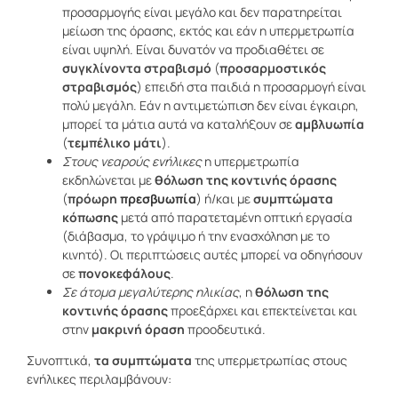
προσαρμογής είναι μεγάλο και δεν παρατηρείται
μείωση της όρασης, εκτός και εάν η υπερμετρωπία
είναι υψηλή. Είναι δυνατόν να προδιαθέτει σε
συγκλίνοντα στραβισμό
(
προσαρμοστικός
στραβισμός
) επειδή στα παιδιά η προσαρμογή είναι
πολύ μεγάλη. Εάν η αντιμετώπιση δεν είναι έγκαιρη,
μπορεί τα μάτια αυτά να καταλήξουν σε
αμβλυωπία
(
τεμπέλικο μάτι
).
Στους νεαρούς ενήλικες
η υπερμετρωπία
εκδηλώνεται με
θόλωση της κοντινής όρασης
(
πρόωρη
πρεσβυωπία
) ή/και με
συμπτώματα
κόπωσης
μετά από παρατεταμένη οπτική εργασία
(διάβασμα, το γράψιμο ή την ενασχόληση με το
κινητό). Οι περιπτώσεις αυτές μπορεί να οδηγήσουν
σε
πονοκεφάλους
.
Σε άτομα μεγαλύτερης ηλικίας
, η
θόλωση της
κοντινής όρασης
προεξάρχει και επεκτείνεται και
στην
μακρινή όραση
προοδευτικά.
Συνοπτικά,
τα συμπτώματα
της υπερμετρωπίας στους
ενήλικες περιλαμβάνουν: