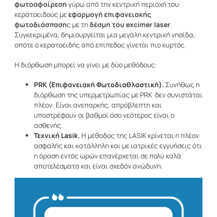
φωτοαφαίρεση
γύρω από την κεντρική περιοχή του
κερατοειδούς με
εφαρμογή επιφανειακής
φωτοδιάσπαση
ς με τη
δέσμη του
excimer laser
.
Συγκεκριμένα, δημιουργείται μια μεγάλη κεντρική νησίδα,
οπότε ο κερατοειδής από επίπεδος γίνεται πιο κυρτός.
Η διόρθωση μπορεί να γίνει με δύο μεθόδους:
PRK (Επιφανειακή Φωτοδιαθλαστική).
Συνήθως η
διόρθωση της υπερμετρωπίας με PRK δεν συνιστάται
πλέον. Είναι ανεπαρκής, απρόβλεπτη και
υποστρέφουν οι βαθμοί όσο νεότερος είναι ο
ασθενής.
Τεχνική Lasik
.
Η μέθοδος της LASIK κρίνεται η πλέον
ασφαλής και κατάλληλη και με ιατρικές εγγυήσεις ότι
η όραση εντός ωρών επανέρχεται σε πολύ καλά
αποτελέσματα και είναι σχεδόν ανώδυνη.