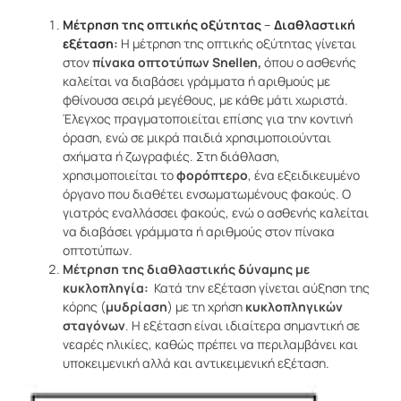
Μέτρηση της οπτικής οξύτητας
–
Διαθλαστική
εξέταση
:
Η μέτρηση της οπτικής οξύτητας γίνεται
στον
πίνακα οπτοτύπων Snellen,
όπου ο ασθενής
καλείται να διαβάσει γράμματα ή αριθμούς με
φθίνουσα σειρά μεγέθους, με κάθε μάτι χωριστά.
Έλεγχος πραγματοποιείται επίσης για την κοντινή
όραση, ενώ σε μικρά παιδιά χρησιμοποιούνται
σχήματα ή ζωγραφιές. Στη διάθλαση,
χρησιμοποιείται το
φορόπτερο
, ένα εξειδικευμένο
όργανο που διαθέτει ενσωματωμένους φακούς. Ο
γιατρός εναλλάσσει φακούς, ενώ ο ασθενής καλείται
να διαβάσει γράμματα ή αριθμούς στον πίνακα
οπτοτύπων.
Μέτρηση της διαθλαστικής δύναμης με
κυκλοπληγία:
Κατά την εξέταση γίνεται αύξηση της
κόρης (
μυδρίαση
) με τη χρήση
κυκλοπληγικών
σταγόνων
. Η εξέταση είναι ιδιαίτερα σημαντική σε
νεαρές ηλικίες, καθώς πρέπει να περιλαμβάνει και
υποκειμενική αλλά και αντικειμενική εξέταση.