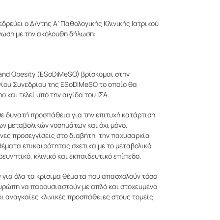
εδρεύει ο Δ/ντής Α’ Παθολογικής Κλινικής Ιατρικού
νωση με την ακόλουθη δήλωση:
 and Obesity (ESoDiMeSO) βρίσκομαι στην
νίου Συνεδρίου της ESoDiMeSO το οποίο θα
 και τελεί υπό την αιγίδα του ΙΣΑ.
θε δυνατή προσπάθεια για την επιτυχή κατάρτιση
ων μεταβολικών νοσημάτων και όχι μόνο.
ονες προσεγγίσεις στο διαβήτη, την παχυσαρκία
θέματα επικαιρότητας σχετικά με το μεταβολικό
ευνητικό, κλινικό και εκπαιδευτικό επίπεδο.
 για όλα τα κρίσιμα θέματα που απασχολούν τόσο
 Ευρώπη να παρουσιαστούν με απλό και στοχευμένο
οι αναγκαίες κλινικές προσπάθειες στους τομείς