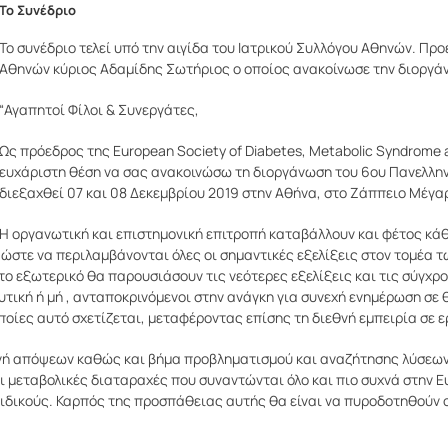
Το Συνέδριο
Το συνέδριο τελεί υπό την αιγίδα του Ιατρικού Συλλόγου Αθηνών. Προ
Αθηνών κύριος Αδαμίδης Σωτήριος ο οποίος ανακοίνωσε την διοργά
“Αγαπητοί Φίλοι & Συνεργάτες,
Ως πρόεδρος της European Society of Diabetes, Metabolic Syndrome
ευχάριστη θέση να σας ανακοινώσω τη διοργάνωση του 6ου Πανελλη
διεξαχθεί 07 και 08 Δεκεμβρίου 2019 στην Αθήνα, στο Ζάππειο Μέγαρο
H οργανωτική και επιστημονική επιτροπή καταβάλλουν και φέτος κά
ώστε να περιλαμβάνονται όλες οι σημαντικές εξελίξεις στον τομέα τ
το εξωτερικό θα παρουσιάσουν τις νεότερες εξελίξεις και τις σύγχρ
τική ή μή , ανταποκρινόμενοι στην ανάγκη για συνεχή ενημέρωση σε 
οίες αυτό σχετίζεται, μεταφέροντας επίσης τη διεθνή εμπειρία σε ερ
αγή απόψεων καθώς και βήμα προβληματισμού και αναζήτησης λύσεων
οι μεταβολικές διαταραχές που συναντώνται όλο και πιο συχνά στην
 ειδικούς. Καρπός της προσπάθειας αυτής θα είναι να πυροδοτηθούν 