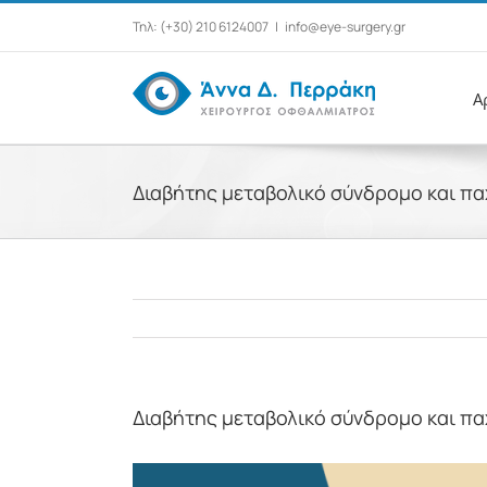
Μετάβαση
Τηλ: (+30) 210 6124007
|
info@eye-surgery.gr
στο
περιεχόμενο
Α
Διαβήτης μεταβολικό σύνδρομο και π
Διαβήτης μεταβολικό σύνδρομο και π
Προβολή